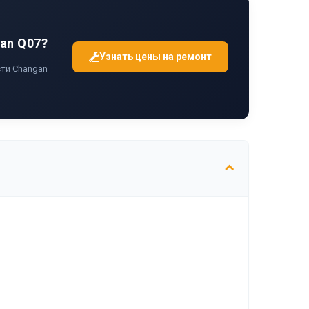
an Q07?
Узнать цены на ремонт
ти Changan