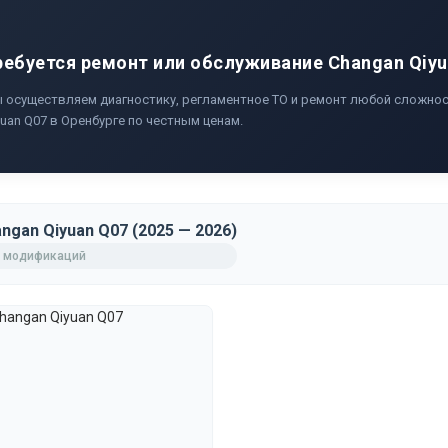
ребуется ремонт или обслуживание Changan Qiyu
 осуществляем диагностику, регламентное ТО и ремонт любой сложнос
yuan Q07 в Оренбурге по честным ценам.
ngan Qiyuan Q07 (2025 — 2026)
 модификаций