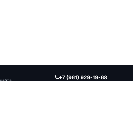
+7 (961) 929-19-68
сайта
Заказать обратный звонок
ВРЕМЯ РАБОТЫ
Ежедневно 10:00 — 19:00