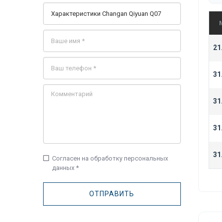
21
31
31
31
31
check_box_outline_blank
Согласен на обработку персональных
данных *