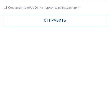
check_box_outline_blank
Согласен на обработку персональных данных *