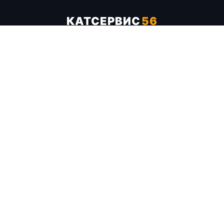
КАТСЕРВИС
56
Услуги
Цены
Бренды
Каталог ТТХ
Отзывы
О компании
Контакты
Карта сайта
+7 (961) 929-19-68
Заказать обратный звонок
ОПЛАТА В СЕРВИСЕ
МИР
VISA
MC
СБП
МЫ В СОЦСЕТЯХ
МЕССЕНДЖЕРЫ