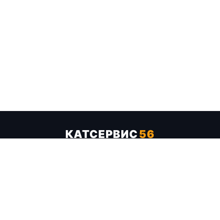
КАТСЕРВИС
56
Услуги
Цены
Бренды
Каталог ТТХ
Отзывы
О компании
Контакты
Карта сайта
+7 (961) 929-19-68
Заказать обратный звонок