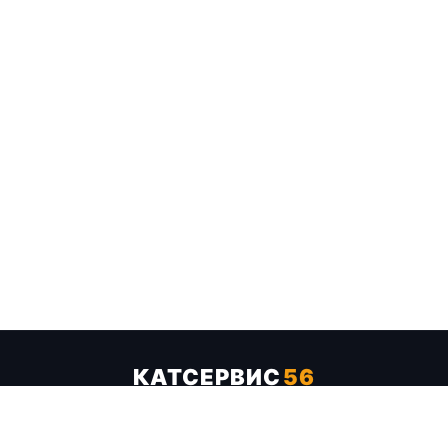
КАТСЕРВИС
56
Услуги
Цены
Бренды
Каталог ТТХ
Отзывы
О компании
Контакты
Карта сайта