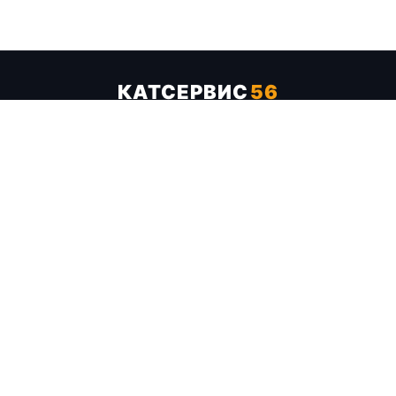
КАТСЕРВИС
56
Услуги
Цены
Бренды
Каталог ТТХ
Отзывы
О компании
Контакты
Карта сайта
+7 (961) 929-19-68
Заказать обратный звонок
ОПЛАТА В СЕРВИСЕ
МИР
VISA
MC
СБП
МЫ В СОЦСЕТЯХ