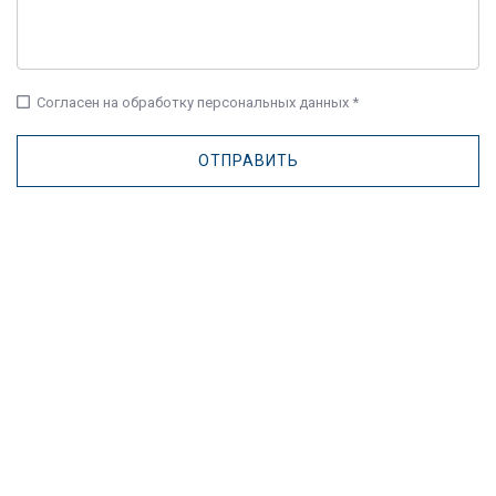
check_box_outline_blank
Согласен на обработку персональных данных *