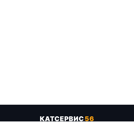
КАТСЕРВИС
56
Услуги
Цены
Бренды
Каталог ТТХ
Отзывы
О компании
Контакты
Карта сайта