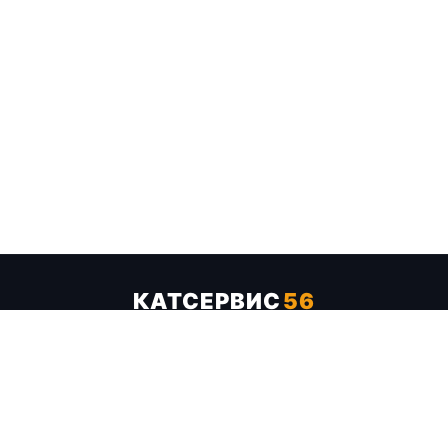
КАТСЕРВИС
56
Услуги
Цены
Бренды
Каталог ТТХ
Отзывы
О компании
Контакты
Карта сайта
+7 (961) 929-19-68
Заказать обратный звонок