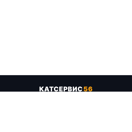
КАТСЕРВИС
56
Услуги
Цены
Бренды
Каталог ТТХ
Отзывы
О компании
Контакты
Карта сайта
+7 (961) 929-19-68
Заказать обратный звонок