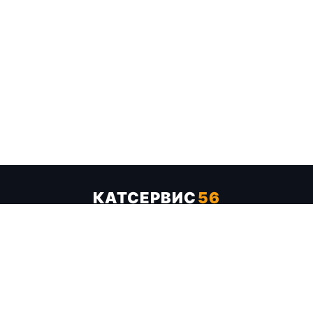
КАТСЕРВИС
56
Услуги
Цены
Бренды
Каталог ТТХ
Отзывы
О компании
Контакты
Карта сайта
+7 (961) 929-19-68
Заказать обратный звонок