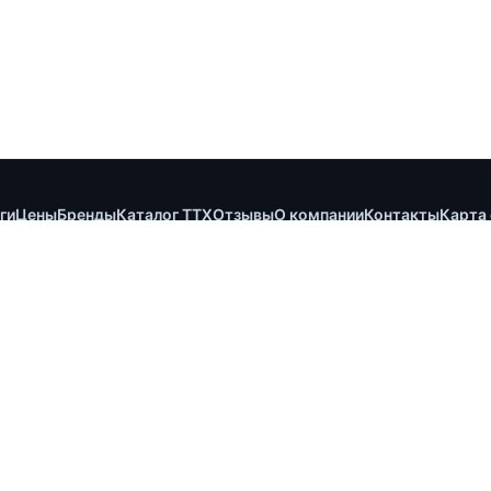
ги
Цены
Бренды
Каталог ТТХ
Отзывы
О компании
Контакты
Карта 
ОЦСЕТЯХ
МЕССЕНДЖЕРЫ
Telegram
WhatsApp