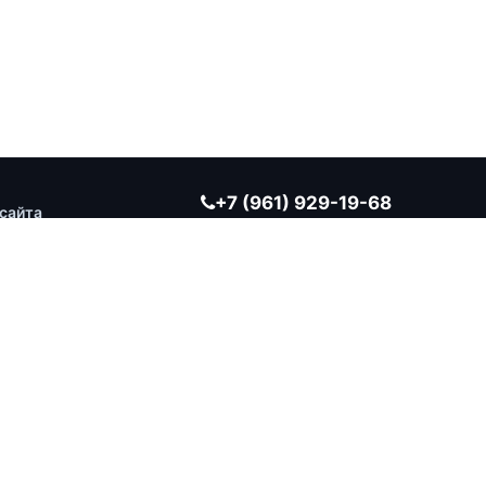
+7 (961) 929-19-68
сайта
Заказать обратный звонок
ВРЕМЯ РАБОТЫ
Ежедневно 10:00 — 19:00
г. Оренбург, ул. Берёзка, д. 20, корп. 2