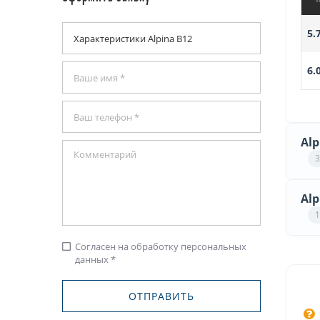
5.
6.
Alp
3
Alp
1
Согласен на обработку персональных
check_box_outline_blank
данных *