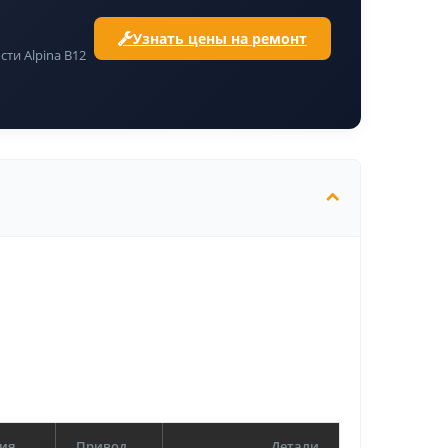
Узнать цены на ремонт
ти Alpina B12
ия
Привод
Детали